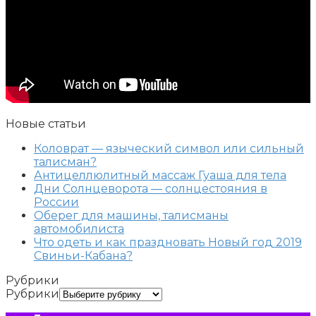
Новые статьи
Коловрат — языческий символ или сильный
талисман?
Антицеллюлитный массаж Гуаша для тела
Дни Солнцеворота — солнцестояния в
России
Оберег для машины, талисманы
автомобилиста
Что одеть и как праздновать Новый год 2019
Свиньи-Кабана?
Рубрики
Рубрики