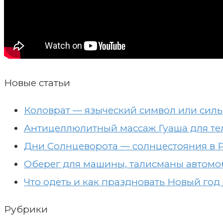
Новые статьи
Коловрат — языческий символ или сил
Антицеллюлитный массаж Гуаша для те
Дни Солнцеворота — солнцестояния в 
Оберег для машины, талисманы автомо
Что одеть и как праздновать Новый год
Рубрики