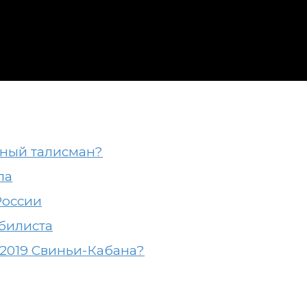
ьный талисман?
ла
России
билиста
 2019 Свиньи-Кабана?